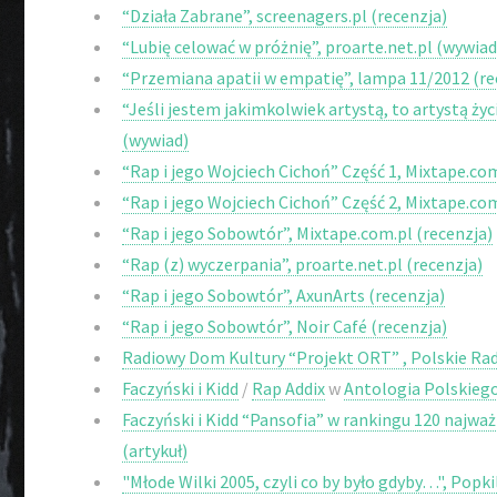
“Działa Zabrane”, screenagers.pl (recenzja)
“Lubię celować w próżnię”, proarte.net.pl (wywiad
“Przemiana apatii w empatię”, lampa 11/2012 (re
“Jeśli jestem jakimkolwiek artystą, to artystą ż
(wywiad)
“Rap i jego Wojciech Cichoń” Część 1, Mixtape.co
“Rap i jego Wojciech Cichoń” Część 2, Mixtape.co
“Rap i jego Sobowtór”, Mixtape.com.pl (recenzja)
“Rap (z) wyczerpania”, proarte.net.pl (recenzja)
“Rap i jego Sobowtór”, AxunArts (recenzja)
“Rap i jego Sobowtór”, Noir Café (recenzja)
Radiowy Dom Kultury “Projekt ORT” , Polskie Ra
Faczyński i Kidd
/
Rap Addix
w
Antologia Polskieg
Faczyński i Kidd “Pansofia” w rankingu 120 najw
(artykuł)
"Młode Wilki 2005, czyli co by było gdyby…", Popkil