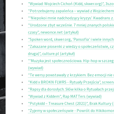
"Wywiad: Wojciech Cichoń (Kidd, skwer.org)", 3szo
"Potrzebujemy zapaleńca – wywiad z Wojciechem 
"'Niepokoi mnie nadchodzący kryzys'. Kwadrans z
"Urodzone zbyt wcześnie. 7 mniej znanych polski
czasy", newonce.net (artykuł)
"Spoken word, skwer.org, 'Pansofia' i wiele innych 
"Zakazane piosenki z wiedzy o społeczeństwie, czy
druga)", culture.pl (artykuł)
"'Muzyka jest społecznościowa. Hip-hop w szcze
(wywiad)
"Te wersy powstawały z krzykiem. Bez emocji nie m
"Kidd x BROKN FLWRS - Rytuały Przejścia", screen
"Rapsy dla dorosłych. Słów kilka o Rytuałach prze
"Wywiad z Kiddem", Rap MATTers (wywiad)
"Pstykidd – Treasure Chest (2021)", Brak Kultury 
"Żyjemy w społeczeńsywie - Powrót do Hikikomori 