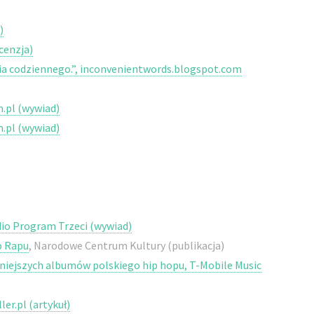
)
cenzja)
ycia codziennego.”, inconvenientwords.blogspot.com
m.pl (wywiad)
m.pl (wywiad)
dio Program Trzeci (wywiad)
o Rapu
, Narodowe Centrum Kultury (publikacja)
ażniejszych albumów polskiego hip hopu, T-Mobile Music
ler.pl (artykuł)