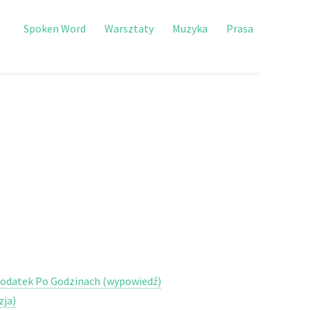
Spoken Word
Warsztaty
Muzyka
Prasa
 dodatek Po Godzinach (wypowiedź)
zja)