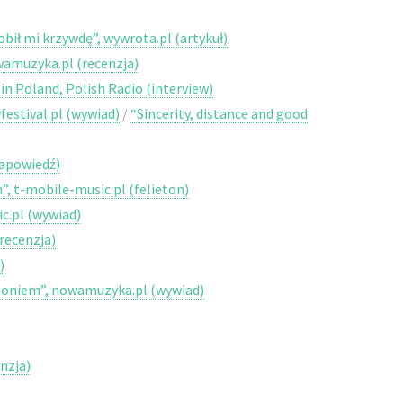
bił mi krzywdę”, wywrota.pl (artykuł)
owamuzyka.pl (recenzja)
n Poland, Polish Radio (interview)
festival.pl (wywiad)
/
“Sincerity, distance and good
zapowiedź)
”, t-mobile-music.pl (felieton)
c.pl (wywiad)
recenzja)
)
honiem”, nowamuzyka.pl (wywiad)
enzja)