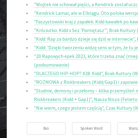
"Wojtek nie schował pięści, a Kendrick został uczc
"Kendrick Lamar, ale w Elblągu. Oto polska wersja
"Faszystowski kraj z zapałek. Kidd kawałek po ka
"Króciutko: Kidd x Sez 'Pamiętasz'", Brak Kultury 
"Kidd: Rap za bardzo dzieje się dziś w internecie"
"Kidd: 'Dzięki tworzeniu widzę sens w tym, że tu j
"20 Rapowych epek 2023, które trzeba znać (miejs
(podsumowanie)
"DLACZEGO HIP-HOP? #28: Kidd", Brak Kultury (W
"ROZMOWA z Riskbreakers (Kidd/Gap1) i zapowied
"Studnie, demony i przełomy – kilka przemyśleń 
Riskbreakers (Kidd + Gap1)", Nasza Nisza (Felieto
"Nie wiem, czego jestem częścią", Czas Kultury (
Bio
Spoken Word
Warsz