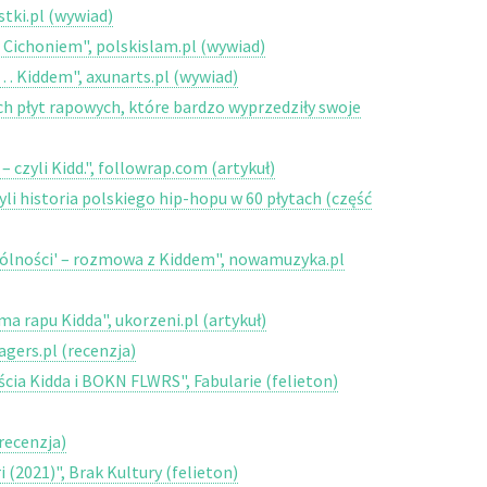
stki.pl (wywiad)
Cichoniem", polskislam.pl (wywiad)
… Kiddem", axunarts.pl (wywiad)
ch płyt rapowych, które bardzo wyprzedziły swoje
– czyli Kidd.", followrap.com (artykuł)
li historia polskiego hip-hopu w 60 płytach (część
gólności' – rozmowa z Kiddem", nowamuzyka.pl
a rapu Kidda", ukorzeni.pl (artykuł)
agers.pl (recenzja)
jścia Kidda i BOKN FLWRS", Fabularie (felieton)
(recenzja)
(2021)", Brak Kultury (felieton)