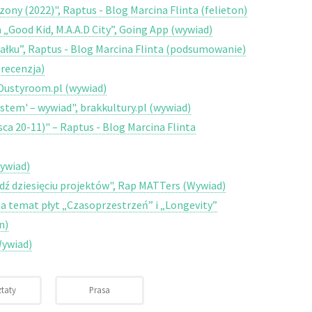
zony (2022)", Raptus - Blog Marcina Flinta (felieton)
 „Good Kid, M.A.A.D City”, Going App (wywiad)
wałku”, Raptus - Blog Marcina Flinta (podsumowanie)
(recenzja)
, Dustyroom.pl (wywiad)
estem' – wywiad", brakkultury.pl (wywiad)
ca 20-11)" – Raptus - Blog Marcina Flinta
ywiad)
ź dziesięciu projektów", Rap MATTers (Wywiad)
na temat płyt „Czasoprzestrzeń” i „Longevity”
n)
Wywiad)
taty
Prasa