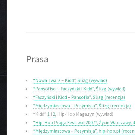
Prasa
“Nowa Twarz – Kidd”, Ślizg (wywiad)
“Pansofiści – Faczyński i Kidd”, Ślizg (wywiad)
“Faczyński i Kidd – Pansofia”, Ślizg (recenzja)
“Międzymiastowa – Pesymisja”, Ślizg (recenzja)
“Kidd”
1
i
2
, Hip-Hop Magazyn (wywiad)
“Hip-Hop Praga Festiwal 2007”, Życie Warszawy,
“Międzymiastowa – Pesymisja”, hip-hop.pl (recen