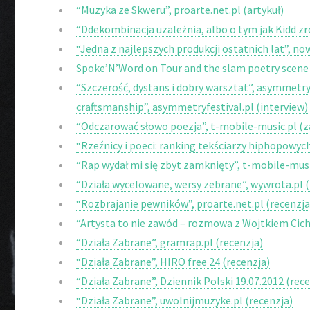
“Muzyka ze Skweru”, proarte.net.pl (artykuł)
“Ddekombinacja uzależnia, albo o tym jak Kidd zro
“Jedna z najlepszych produkcji ostatnich lat”, n
Spoke’N’Word on Tour and the slam poetry scene i
“Szczerość, dystans i dobry warsztat”, asymmetry
craftsmanship”, asymmetryfestival.pl (interview)
“Odczarować słowo poezja”, t-mobile-music.pl (
“Rzeźnicy i poeci: ranking tekściarzy hiphopowych
“Rap wydał mi się zbyt zamknięty”, t-mobile-musi
“Działa wycelowane, wersy zebrane”, wywrota.pl (
“Rozbrajanie pewników”, proarte.net.pl (recenzja
“Artysta to nie zawód – rozmowa z Wojtkiem Cic
“Działa Zabrane”, gramrap.pl (recenzja)
“Działa Zabrane”, HIRO free 24 (recenzja)
“Działa Zabrane”, Dziennik Polski 19.07.2012 (rec
“Działa Zabrane”, uwolnijmuzyke.pl (recenzja)